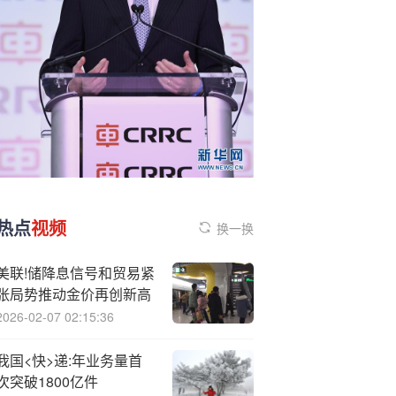
热点
视频
换一换
美联!储降息信号和贸易紧
张局势推动金价再创新高
2026-02-07 02:15:36
我国<快>递:年业务量首
次突破1800亿件