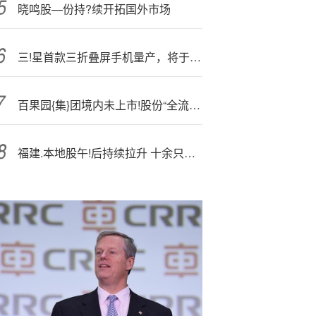
晓鸣股—份持?续开拓国外市场
三!星首款三折叠屏手机量产，将于11月开售
百果园{集}团境内未上市!股份“全流通”获中国证监会备案
福建.本地股午!后持续拉升 十余只成分股涨停