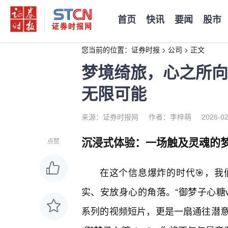
首页
快讯
要闻
股市
您当前的位置：
证券时报
>
公司
>
正文
梦境绮旅，心之所向：
无限可能
来源：证券时报网
作者：李梓萌
2026-02
沉浸式体验：一场触及灵魂的
点赞
在这个信息爆炸的时代🎯，
实、安放身心的角落。“御梦子心糖v
系列的视频短片，更是一扇通往潜