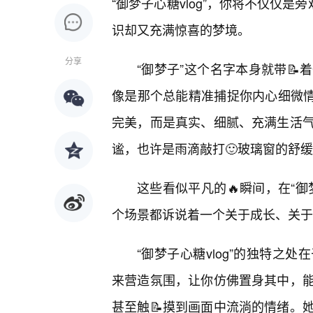
“御梦子心糖vlog”，你将不仅仅
识却又充满惊喜的梦境。
分享
“御梦子”这个名字本身就带
像是那个总能精准捕捉你内心细微情
完美，而是真实、细腻、充满生活
谧，也许是雨滴敲打🙂玻璃窗的舒
这些看似平凡的🔥瞬间，在“
个场景都诉说着一个关于成长、关于
“御梦子心糖vlog”的独特之
来营造氛围，让你仿佛置身其中，
甚至触📝摸到画面中流淌的情绪。