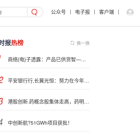
公众号
电子报
客户端
时报
热榜
换一换
商络{电}子透露：产品已供货智—元、追觅等多家头部机器人公司
平安银行行,长冀光恒：努力在今年实现业绩筑底企稳
港股创新.药概念股集体走高，药明康德绩后涨超7%
中创新航?51GWh项目获批！