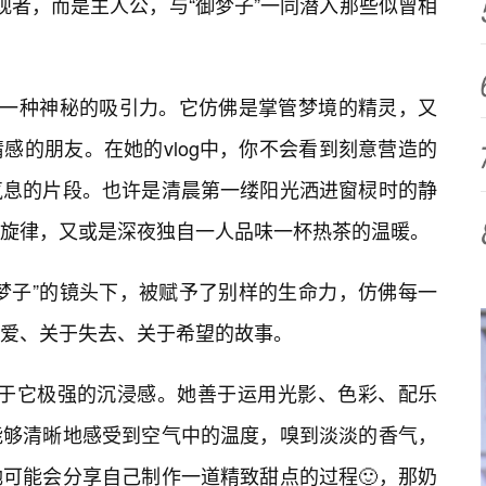
是旁观者，而是主人公，与“御梦子”一同潜入那些似曾相
着一种神秘的吸引力。它仿佛是掌管梦境的精灵，又
感的朋友。在她的vlog中，你不会看到刻意营造的
气息的片段。也许是清晨第一缕阳光洒进窗棂时的静
缓旋律，又或是深夜独自一人品味一杯热茶的温暖。
御梦子”的镜头下，被赋予了别样的生命力，仿佛每一
爱、关于失去、关于希望的故事。
处在于它极强的沉浸感。她善于运用光影、色彩、配乐
能够清晰地感受到空气中的温度，嗅到淡淡的香气，
她可能会分享自己制作一道精致甜点的过程🙂，那奶